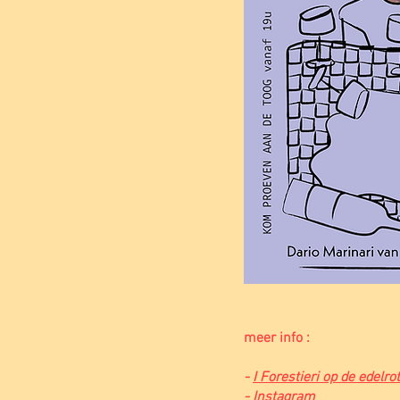
meer info :
-
I Forestieri op de edelr
-
Instagram