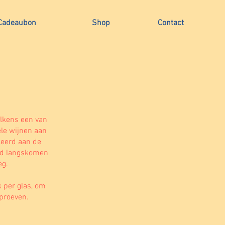
Cadeaubon
Shop
Contact
elkens een van
le wijnen aan
lleerd aan de
end langskomen
eg.
 per glas, om
 proeven.