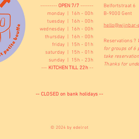
---------
OPEN 7/7
-------
Belfortstraat 6
monday | 16h - 00h
B-9000 Gent
tuesday | 16h - 00h
hello@wijnbar-e
wednesday | 16h - 00h
thursday | 16h - 00h
Reservations ?
friday | 15h - 01h
for groups of 6 
saturday | 15h - 01h
take reservation
sunday | 15h - 23h
Thanks for unde
---
KITCHEN TILL 22h
--
-- CLOSED on bank holidays --
© 2024 by edelrot