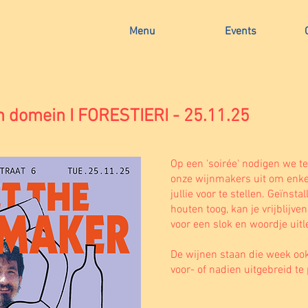
Menu
Events
 domein I FORESTIERI - 25.11.25
Op een 'soirée' nodigen we t
onze wijnmakers uit om enke
jullie voor te stellen. Geïnsta
houten toog, kan je vrijblijv
voor een slok en woordje uitl
De wijnen staan die week ook
voor- of nadien uitgebreid te